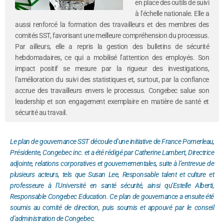
en place des outils de suivi
à l’échelle nationale. Elle a
aussi renforcé la formation des travailleurs et des membres des
comités SST, favorisant une meilleure compréhension du processus.
Par ailleurs, elle a repris la gestion des bulletins de sécurité
hebdomadaires, ce qui a mobilisé l’attention des employés. Son
impact positif se mesure par la rigueur des investigations,
l’amélioration du suivi des statistiques et, surtout, par la confiance
accrue des travailleurs envers le processus. Congebec salue son
leadership et son engagement exemplaire en matière de santé et
sécurité au travail.
Le plan de gouvernance SST découle d’une initiative de France Pomerleau,
Présidente, Congebec inc. et a été rédigé par Catherine Lambert, Directrice
adjointe, relations corporatives et gouvernementales, suite à l’entrevue de
plusieurs acteurs, tels que Susan Lee, Responsable talent et culture et
professeure à l’Université en santé sécurité, ainsi qu’Estelle Alberti,
Responsable Congebec Education. Ce plan de gouvernance a ensuite été
soumis au comité de direction, puis soumis et appouvé par le conseil
d’administration de Congebec.