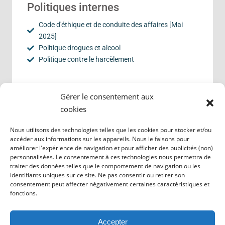
Politiques internes
Code d'éthique et de conduite des affaires [Mai
2025]
Politique drogues et alcool
Politique contre le harcèlement
Francisation en entreprise au
Gérer le consentement aux
Québec
cookies
Obligations des entreprises relatives à la Charte de
Nous utilisons des technologies telles que les cookies pour stocker et/ou
la langue française
accéder aux informations sur les appareils. Nous le faisons pour
améliorer l'expérience de navigation et pour afficher des publicités (non)
personnalisées. Le consentement à ces technologies nous permettra de
traiter des données telles que le comportement de navigation ou les
Certifications
identifiants uniques sur ce site. Ne pas consentir ou retirer son
consentement peut affecter négativement certaines caractéristiques et
fonctions.
Transport
Accepter