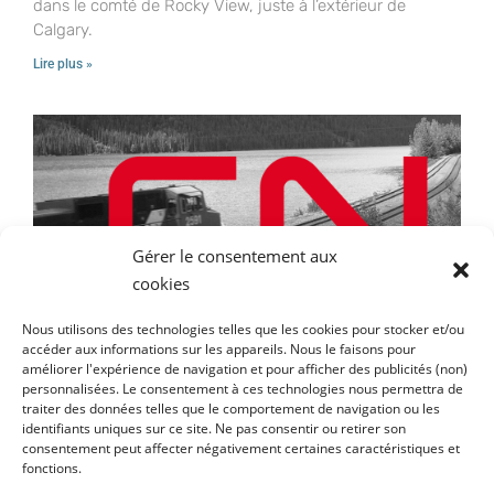
dans le comté de Rocky View, juste à l’extérieur de
Calgary.
Lire plus »
Gérer le consentement aux
cookies
Nous utilisons des technologies telles que les cookies pour stocker et/ou
accéder aux informations sur les appareils. Nous le faisons pour
améliorer l'expérience de navigation et pour afficher des publicités (non)
Le CN et Congebec étendent la portée de la
personnalisées. Le consentement à ces technologies nous permettra de
traiter des données telles que le comportement de navigation ou les
logistique de la chaîne d’approvisionnement
identifiants uniques sur ce site. Ne pas consentir ou retirer son
frigorifique à l’ensemble de l’Amérique du Nord
consentement peut affecter négativement certaines caractéristiques et
fonctions.