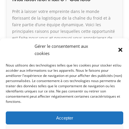
Prêt à laisser votre empreinte dans le monde
florissant de la logistique de la chaîne du froid et à
faire partie d’une équipe dynamique. Voici les
principales raisons pour lesquelles cette opportunité
est faite pour vous et pourquoi vous apprécierez de
travailler dans notre congélateur ❄ : Lorsque l’indice
Gérer le consentement aux
humidex atteint +30°C à l'extérieur,
cookies
travailler -18°C peut être […]
Nous utilisons des technologies telles que les cookies pour stocker et/ou
accéder aux informations sur les appareils. Nous le faisons pour
améliorer l'expérience de navigation et pour afficher des publicités (non)
personnalisées. Le consentement à ces technologies nous permettra de
traiter des données telles que le comportement de navigation ou les
Certifications
identifiants uniques sur ce site. Ne pas consentir ou retirer son
consentement peut affecter négativement certaines caractéristiques et
fonctions.
Transport
Accepter
Conditions générales de l'expéditeur
Shipper Terms & Conditions