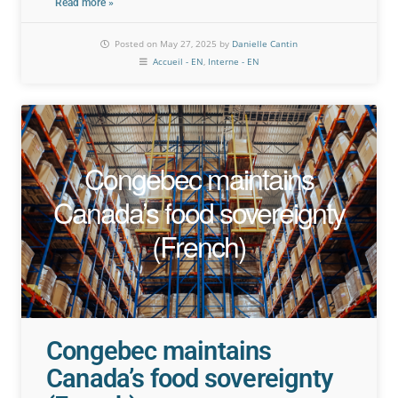
Read more »
Posted on May 27, 2025 by
Danielle Cantin
Accueil - EN
,
Interne - EN
Congebec maintains
Canada’s food sovereignty
(French)
Congebec maintains
Canada’s food sovereignty