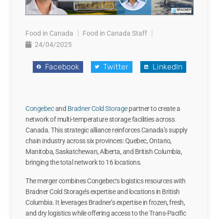
Food in Canada
Food in Canada Staff
24/04/2025
Facebook
Twitter
LinkedIn
Congebec
and
Bradner Cold Storage
partner to create a
network of multi-temperature storage facilities across
Canada. This strategic alliance reinforces Canada’s supply
chain industry across six provinces: Quebec, Ontario,
Manitoba, Saskatchewan, Alberta, and British Columbia,
bringing the total network to 16 locations.
The merger combines
Congebec
‘s logistics resources with
Bradner Cold Storage’s expertise and locations in British
Columbia. It leverages Bradner’s expertise in frozen, fresh,
and dry logistics while offering access to the Trans-Pacific