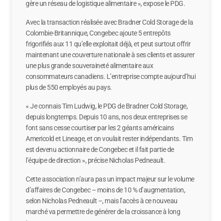
gère un réseau de logistique alimentaire », expose le PDG.
Avec la transaction réalisée avec Bradner Cold Storage de la
Colombie-Britannique, Congebec ajoute 5 entrepôts
frigorifiés aux 11 qu’elle exploitait déjà, et peut surtout offrir
maintenant une couverture nationale à ses clients et assurer
une plus grande souveraineté alimentaire aux
consommateurs canadiens. L’entreprise compte aujourd’hui
plus de 550 employés au pays.
« Je connais Tim Ludwig, le PDG de Bradner Cold Storage,
depuis longtemps. Depuis 10 ans, nos deux entreprises se
font sans cesse courtiser par les 2 géants américains
Americold et Lineage, et on voulait rester indépendants. Tim
est devenu actionnaire de Congebec et il fait partie de
l’équipe de direction », précise Nicholas Pedneault.
Cette association n’aura pas un impact majeur sur le volume
d’affaires de Congebec – moins de 10 % d’augmentation,
selon Nicholas Pedneault –, mais l’accès à ce nouveau
marché va permettre de générer de la croissance à long