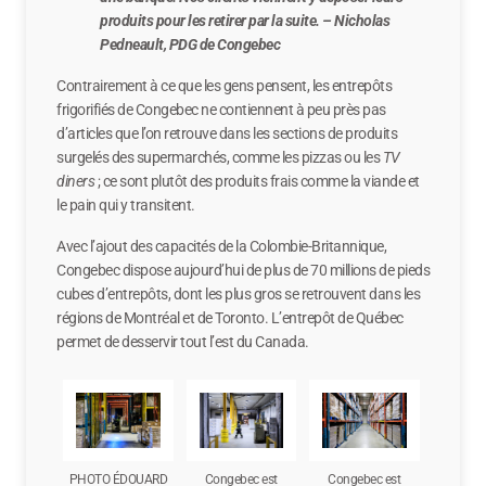
produits pour les retirer par la suite.
– Nicholas
Pedneault, PDG de Congebec
Contrairement à ce que les gens pensent, les entrepôts
frigorifiés de Congebec ne contiennent à peu près pas
d’articles que l’on retrouve dans les sections de produits
surgelés des supermarchés, comme les pizzas ou les
TV
diners
; ce sont plutôt des produits frais comme la viande et
le pain qui y transitent.
Avec l’ajout des capacités de la Colombie-Britannique,
Congebec dispose aujourd’hui de plus de 70 millions de pieds
cubes d’entrepôts, dont les plus gros se retrouvent dans les
régions de Montréal et de Toronto. L’entrepôt de Québec
permet de desservir tout l’est du Canada.
PHOTO ÉDOUARD
Congebec est
Congebec est