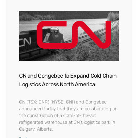
CN and Congebec to Expand Cold Chain
Logistics Across North America
CN (TSX: CNR) (NYSE: CNI) and Congebec
announced today that they are collaborating on
the construction of a state-of-the-art
refrigerated warehouse at CN’s logistics park in
Calgary, Alberta.