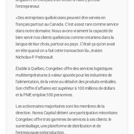
l’entrepreneur.
«Des entreprises québécoises peuvent être servies en
français partout au Canada. C’est assez rare comme service
dans notre domaine. Nous avons vraiment la capacité de
bien servir nos clients québécois comme ontariens dans la
langue de leur choix, partout au pays. C’était ça qu’on avait
en tête quand on a fait cette transaction-là», insiste
Nicholas-P. Pedneault.
Établie à Québec, Congebec offre des services logistiques
multitempératures à valeur ajoutée pour les industries de
l’alimentation, de la vente au détail et des produits emballés.
Son chiffre d’affaires est supérieur à 100 millions de dollars
et la PME emploie 550 personnes.
Les actionnaires majoritaires sont les membres de la
direction. Norea Capital détient une participation minoritaire.
Congebec offre trois gammes de services à ses clients: le
suremballage, une plateforme de distribution et de
l’entreposage préproduction.