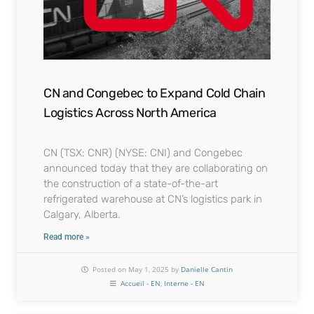
CN and Congebec to Expand Cold Chain
Logistics Across North America
CN (TSX: CNR) (NYSE: CNI) and Congebec
announced today that they are collaborating on
the construction of a state-of-the-art
refrigerated warehouse at CN’s logistics park in
Calgary, Alberta.
Read more »
Posted on May 1, 2025 by
Danielle Cantin
Accueil - EN
,
Interne - EN