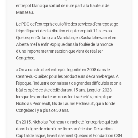
entrepôt blanc qui sortait de nulle part à la hauteur de
Manseau.
Le PDG de l’entreprise qui offre des services d’entreposage
frigorifique et de distribution et qui comptait 11 sites au
Québec, en Ontario, au Manitoba, en Saskatchewan et en
Alberta me l’a enfin expliqué dans la foulée de l’annonce
d’une importante transaction que vient de réaliser
Congebec.
« On a construit cet entrepôt frigorifié en 2008 dans le
Centre-du-Québec pour les producteurs de canneberges. À
l’époque, l’industrie connaissait de grandes difficultés et on a
bâti et opéré ce site dédié durant 15 ans, jusqu’en 2023,
lorsque les producteurs nous l’ont racheté », m’explique
Nicholas Pedneault, fils de Laurier Pedneault, qui a fondé
Congebec il y a plus de 50 ans.
En 2015, Nicholas Pedneault a racheté l’entreprise qui était
dans la ligne de mire d’une firme américaine. Desjardins
Capital de risque, Investissement Québec et Fondaction CSN