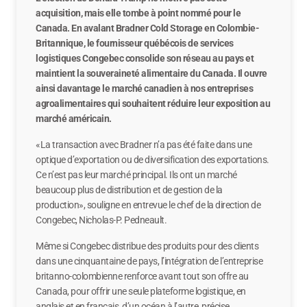
acquisition, mais elle tombe à point nommé pour le
Canada. En avalant Bradner Cold Storage en Colombie-
Britannique, le fournisseur québécois de services
logistiques Congebec consolide son réseau au pays et
maintient la souveraineté alimentaire du Canada. Il ouvre
ainsi davantage le marché canadien à nos entreprises
agroalimentaires qui souhaitent réduire leur exposition au
marché américain.
«La transaction avec Bradner n’a pas été faite dans une
optique d’exportation ou de diversification des exportations.
Ce n’est pas leur marché principal. Ils ont un marché
beaucoup plus de distribution et de gestion de la
production», souligne en entrevue le chef de la direction de
Congebec, Nicholas-P. Pedneault.
Même si Congebec distribue des produits pour des clients
dans une cinquantaine de pays, l’intégration de l’entreprise
britanno-colombienne renforce avant tout son offre au
Canada, pour offrir une seule plateforme logistique, en
anglais et en français, d’un océan à l’autre, précise