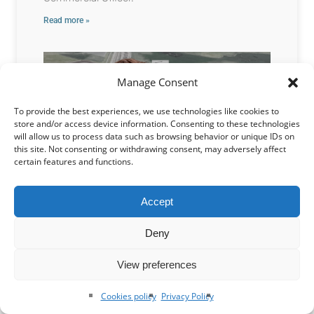
Read more »
Manage Consent
To provide the best experiences, we use technologies like cookies to
store and/or access device information. Consenting to these technologies
will allow us to process data such as browsing behavior or unique IDs on
this site. Not consenting or withdrawing consent, may adversely affect
certain features and functions.
Congebec, CN plan Calgary railyard cold-
Accept
storage facility
Deny
Congebec, a Quebec-based cold chain logistics
View preferences
company, has announced plans to develop a
new state-of-the art cold storage distribution
Cookies policy
Privacy Policy
facility in Rocky View County just outside